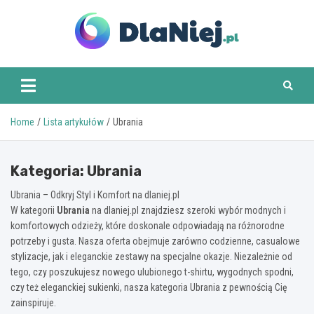
Skip
to
content
www.dlaniej.pl
Home
Lista artykułów
Ubrania
Kategoria:
Ubrania
Ubrania – Odkryj Styl i Komfort na dlaniej.pl
W kategorii
Ubrania
na dlaniej.pl znajdziesz szeroki wybór modnych i
komfortowych odzieży, które doskonale odpowiadają na różnorodne
potrzeby i gusta. Nasza oferta obejmuje zarówno codzienne, casualowe
stylizacje, jak i eleganckie zestawy na specjalne okazje. Niezależnie od
tego, czy poszukujesz nowego ulubionego t-shirtu, wygodnych spodni,
czy też eleganckiej sukienki, nasza kategoria Ubrania z pewnością Cię
zainspiruje.