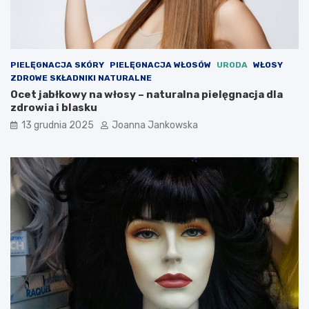
l
n
t
i
o
n
w
g
e
o
PIELĘGNACJA SKÓRY
PIELĘGNACJA WŁOSÓW
URODA
WŁOSY
s
w
ZDROWE SKŁADNIKI NATURALNE
t
e
Ocet jabłkowy na włosy – naturalna pielęgnacja dla
y
–
zdrowia i blasku
l
w
13 grudnia 2025
Joanna Jankowska
i
s
z
z
a
y
c
s
j
t
e
k
i
o
t
c
r
o
e
w
n
a
d
r
y
t
o