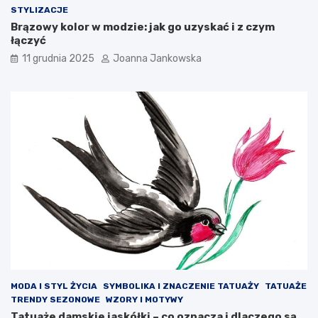
STYLIZACJE
Brązowy kolor w modzie: jak go uzyskać i z czym
łączyć
11 grudnia 2025
Joanna Jankowska
MODA I STYL ŻYCIA
SYMBOLIKA I ZNACZENIE TATUAŻY
TATUAŻE
TRENDY SEZONOWE
WZORY I MOTYWY
Tatuaże damskie jaskółki – co oznacza i dlaczego są