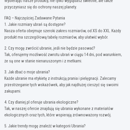
Wybierając nasze produkty, nie tylko wyglądasz świetnie, ale także
przyczyniasz się do ochrony naszej planety.
FAQ – Najczęściej Zadawane Pytania
1. Jakie rozmiary ubrań są dostępne?
Nasza oferta obejmuje szeroki zakres rozmiarów, od XS do XXL. Każdy
produkt ma szczegółową tabelę rozmiarów, aby ułatwić wybór.
2. Czy mogę zwrócić ubranie, jeśli nie będzie pasować?
Tak, oferujemy możliwość zwrotu ubrań w ciągu 14 dni, pod warunkiem,
że są one w stanie nienaruszonym i z metkami.
3. Jak dbać o moje ubrania?
Każde ubranie ma etykietę z instrukcją prania i pielęgnacji. Zalecamy
przestrzeganie tych wskazówek, aby jak najdłużej cieszyć się swoimi
zakupami.
4. Czy dlaniej.pl oferuje ubrania ekologiczne?
Tak, w naszej ofercie znajdują się ubrania wykonane z materiałów
ekologicznych oraz tych, które wspierają zrównoważony rozwój.
5. Jakie trendy mogę znaleźć w kategorii Ubrania?