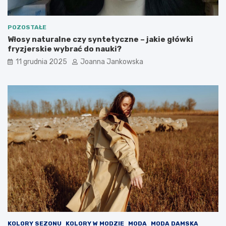
o
n
i
POZOSTAŁE
c
Włosy naturalne czy syntetyczne – jakie główki
h
fryzjerskie wybrać do nauki?
w
i
11 grudnia 2025
Joanna Jankowska
e
d
z
i
e
ć
KOLORY SEZONU
KOLORY W MODZIE
MODA
MODA DAMSKA