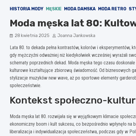
HISTORIA MODY
MĘSKIE
MODA DAMSKA
MODA RETRO
STY
Moda męska lat 80: Kultowe
28 kwietnia 2025
Joanna Jankowska
Lata 80. to dekada pełna kontrastów, kolorów i eksperymentów, 
gdy mężczyźni odważniej niż kiedykolwiek wcześniej wyrażali s
schematy poprzednich dekad. Moda męska tego czasu doskonale 
kulturowe kształtujące zbiorową świadomość. Od biznesowych gar
stylizacje muzyków new wave, aż po sportowe elementy garderoby
społeczeństwie.
Kontekst społeczno-kultur
Moda męska lat 80. rozwijała się w wyjątkowym klimacie społec
ekonomiczny boom i kult sukcesu, co bezpośrednio wpłynęło na 
liberalizacja i indywidualizacja społeczeństwa, podczas gdy w P