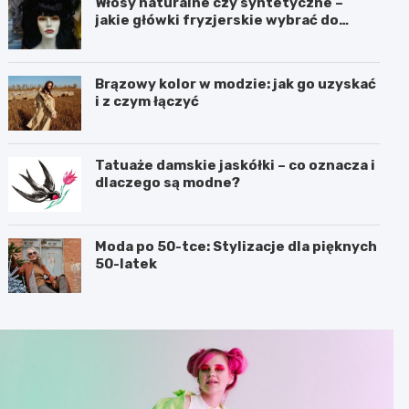
Włosy naturalne czy syntetyczne –
jakie główki fryzjerskie wybrać do
nauki?
Brązowy kolor w modzie: jak go uzyskać
i z czym łączyć
Tatuaże damskie jaskółki – co oznacza i
dlaczego są modne?
Moda po 50-tce: Stylizacje dla pięknych
50-latek