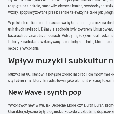
rozpięte na t-shircie, stanowiły element letnich, swobodnych styl
wzory, spopularyzowane przez seriale telewizyjne takie jak „Magn
W polskich realiach moda casualowa była mocno ograniczona dost
unikalnych stylizacji. Dżinsy z zachodu były towarem luksusow
bazarach po zawrotnych cenach. Polscy mężczyźni nosili rodzime 
t-shirty z nadrukami wykonywanymi metodą sitodruku, które mim
jakością wykonania.
Wpływ muzyki i subkultur 
Muzyka lat 80. stanowiła potężne źródło inspiracji dla mody męski
styl ubierania
, który fani adaptowali jako element własnej tożsam
New Wave i synth pop
Wykonawcy new wave, jak Depeche Mode czy Duran Duran, promo
Charakterystyczne były eleganckie koszule z żabotami, dopasowa