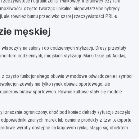
ą rzeczywistość i ograniczenia. Punkowcy, metalowcy czy fani
 możliwości, często tworząc unikalne, niepowtarzalne hybrydy
i, ale również buntu przeciwko szarej rzeczywistości PRL-u.
ie męskiej
kroczyły na salony i do codziennych stylizacji. Dresy przestały
entem codziennych, miejskich stylizacji. Marki takie jak Adidas,
ię z czysto funkcjonalnego obuwia w modowe oświadczenie i symbol
wolucjonizowały nie tylko rynek obuwia sportowego, ale
kcjonerów butów sportowych. Równie kultowe stały się modele
ł znacznie ograniczony, choć pod koniec dekady sytuacja zaczęła
 odpowiedniki znanych marek lub cenione produkty z tzw. „eksportu
ardowe wyroby dostępne na krajowym rynku, stając się obiektem