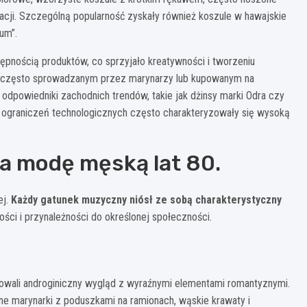
izacji. Szczególną popularność zyskały również koszule w hawajskie
um”.
ępnością produktów, co sprzyjało kreatywności i tworzeniu
ym, często sprowadzanym przez marynarzy lub kupowanym na
odpowiedniki zachodnich trendów, takie jak dżinsy marki Odra czy
o ograniczeń technologicznych często charakteryzowały się wysoką
na modę męską lat 80.
ej.
Każdy gatunek muzyczny niósł ze sobą charakterystyczny
ości i przynależności do określonej społeczności.
wali androginiczny wygląd z wyraźnymi elementami romantyznymi.
ne marynarki z poduszkami na ramionach, wąskie krawaty i