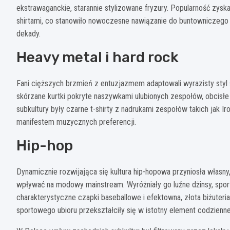
ekstrawaganckie, starannie stylizowane fryzury. Popularność zysk
shirtami, co stanowiło nowoczesne nawiązanie do buntowniczego
dekady.
Heavy metal i hard rock
Fani cięższych brzmień z entuzjazmem adaptowali wyrazisty styl s
skórzane kurtki pokryte naszywkami ulubionych zespołów, obcisłe
subkultury były czarne t-shirty z nadrukami zespołów takich jak Ir
manifestem muzycznych preferencji.
Hip-hop
Dynamicznie rozwijająca się kultura hip-hopowa przyniosła własny
wpływać na modowy mainstream. Wyróżniały go luźne dżinsy, spor
charakterystyczne czapki baseballowe i efektowna, złota biżuteri
sportowego ubioru przekształciły się w istotny element codzienne