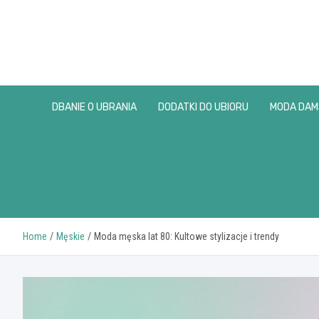
Skip
to
content
DBANIE O UBRANIA
DODATKI DO UBIORU
MODA DAM
Home
Męskie
Moda męska lat 80: Kultowe stylizacje i trendy