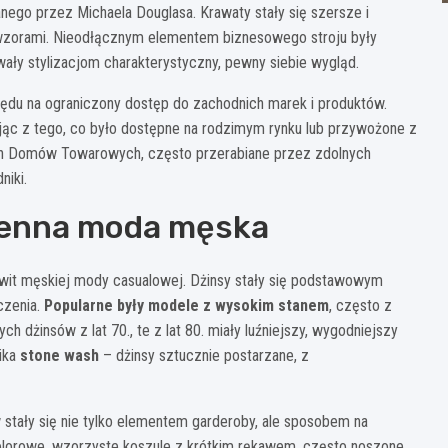
anego przez Michaela Douglasa. Krawaty stały się szersze i
wzorami. Nieodłącznym elementem biznesowego stroju były
wały stylizacjom charakterystyczny, pewny siebie wygląd.
ględu na ograniczony dostęp do zachodnich marek i produktów.
jąc z tego, co było dostępne na rodzimym rynku lub przywożone z
ch Domów Towarowych, często przerabiane przez zdolnych
niki.
zienna moda męska
kwit męskiej mody casualowej. Dżinsy stały się podstawowym
czenia.
Popularne były modele z wysokim stanem
, często z
 dżinsów z lat 70., te z lat 80. miały luźniejszy, wygodniejszy
ika
stone wash
– dżinsy sztucznie postarzane, z
stały się nie tylko elementem garderoby, ale sposobem na
Kolorowe, wzorzyste koszule z krótkim rękawem, często noszone