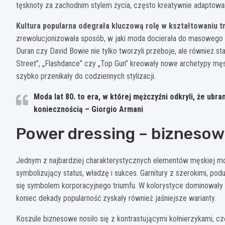
tęsknoty za zachodnim stylem życia, często kreatywnie adaptowan
Kultura popularna odegrała kluczową rolę w kształtowaniu 
zrewolucjonizowała sposób, w jaki moda docierała do masowego o
Duran czy David Bowie nie tylko tworzyli przeboje, ale również sta
Street”, „Flashdance” czy „Top Gun” kreowały nowe archetypy męs
szybko przenikały do codziennych stylizacji.
Moda lat 80. to era, w której mężczyźni odkryli, że ubr
koniecznością – Giorgio Armani
Power dressing – biznesowy
Jednym z najbardziej charakterystycznych elementów męskiej mod
symbolizujący status, władzę i sukces. Garnitury z szerokimi, po
się symbolem korporacyjnego triumfu. W kolorystyce dominowały gł
koniec dekady popularność zyskały również jaśniejsze warianty.
Koszule biznesowe nosiło się z kontrastującymi kołnierzykami, c