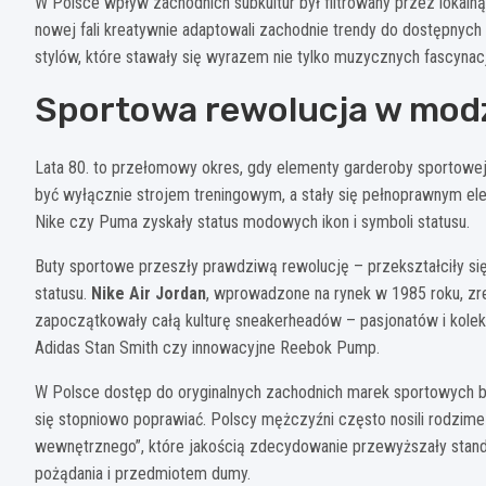
W Polsce wpływ zachodnich subkultur był filtrowany przez lokaln
nowej fali kreatywnie adaptowali zachodnie trendy do dostępnych
stylów, które stawały się wyrazem nie tylko muzycznych fascynacj
Sportowa rewolucja w modz
Lata 80. to przełomowy okres, gdy elementy garderoby sportowej w
być wyłącznie strojem treningowym, a stały się pełnoprawnym elem
Nike czy Puma zyskały status modowych ikon i symboli statusu.
Buty sportowe przeszły prawdziwą rewolucję – przekształciły s
statusu.
Nike Air Jordan
, wprowadzone na rynek w 1985 roku, zre
zapoczątkowały całą kulturę sneakerheadów – pasjonatów i kole
Adidas Stan Smith czy innowacyjne Reebok Pump.
W Polsce dostęp do oryginalnych zachodnich marek sportowych by
się stopniowo poprawiać. Polscy mężczyźni często nosili rodzime
wewnętrznego”, które jakością zdecydowanie przewyższały stand
pożądania i przedmiotem dumy.