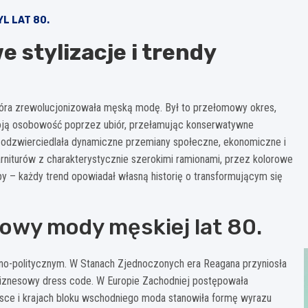
L LAT 80.
 stylizacje i trendy
która zrewolucjonizowała męską modę. Był to przełomowy okres,
woją osobowość poprzez ubiór, przełamując konserwatywne
odzwierciedlała dynamiczne przemiany społeczne, ekonomiczne i
niturów z charakterystycznie szerokimi ramionami, przez kolorowe
 – każdy trend opowiadał własną historię o transformującym się
owy mody męskiej lat 80.
zno-politycznym. W Stanach Zjednoczonych era Reagana przyniosła
biznesowy dress code. W Europie Zachodniej postępowała
olsce i krajach bloku wschodniego moda stanowiła formę wyrazu