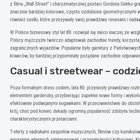
z filmu „Wall Street” i charyzmatycznej postaci Gordona Gekko gr
znacznie bardziej kolorowe, często ozdobione geometrycznymi 
również szelki, które przeżywały swój prawdziwy renesans i nada
W Polsce biznesowy styl lat 80. rozwijał się nieco inaczej ze wz
Polscy mężczyźni twórczo adaptowali zachodnie trendy, korzysta
zagranicznych wyjazdów. Popularne były garnitury z Państwowy
krawców, by bardziej przypominały pożądane zachodnie odpowied
Casual i streetwear – cod
Poza formalnym dress codem, lata 80. przyniosły prawdziwy roz
elementem garderoby, przybierając zupełnie nowe formy i wykoń
efektownie podwijanymi nogawkami. W przeciwieństwie do obcisłych
krój, choć pod koniec dekady ogromną popularność zdobyła techn
charakterystycznymi przetarciami.
T-shirty z nadrukami zespołów muzycznych, filmów czy komiksów 
wyrażenie własnych zainteresowań i przynależności kulturowej. 