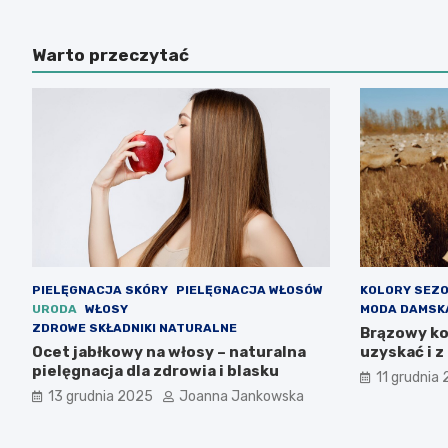
Warto przeczytać
PIELĘGNACJA SKÓRY
PIELĘGNACJA WŁOSÓW
KOLORY SEZ
URODA
WŁOSY
MODA DAMSK
ZDROWE SKŁADNIKI NATURALNE
Brązowy kol
Ocet jabłkowy na włosy – naturalna
uzyskać i z
pielęgnacja dla zdrowia i blasku
11 grudnia
13 grudnia 2025
Joanna Jankowska