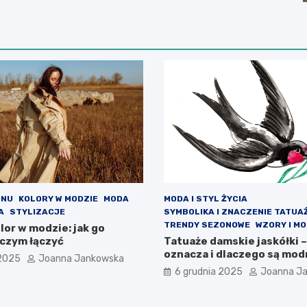
ONU
KOLORY W MODZIE
MODA
MODA I STYL ŻYCIA
A
STYLIZACJE
SYMBOLIKA I ZNACZENIE TATUA
TRENDY SEZONOWE
WZORY I M
or w modzie: jak go
 czym łączyć
Tatuaże damskie jaskółki –
oznacza i dlaczego są mo
 2025
Joanna Jankowska
6 grudnia 2025
Joanna J