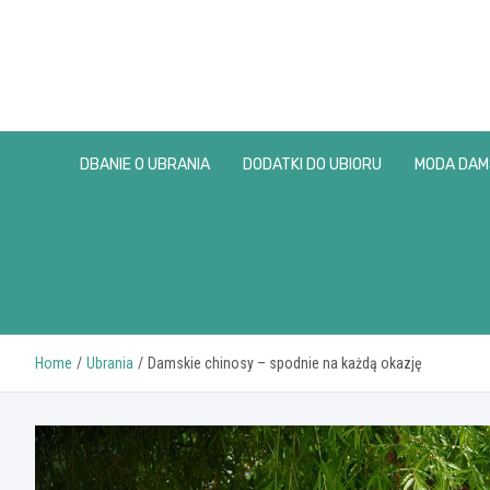
Skip
to
content
DBANIE O UBRANIA
DODATKI DO UBIORU
MODA DAM
Home
Ubrania
Damskie chinosy – spodnie na każdą okazję