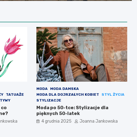
MODA
MODA DAMSKA
ŻY
TATUAŻE
MODA DLA DOJRZAŁYCH KOBIET
STYL ŻYCIA
OTYWY
STYLIZACJE
 co
Moda po 50-tce: Stylizacje dla
dne?
pięknych 50-latek
ankowska
4 grudnia 2025
Joanna Jankowska