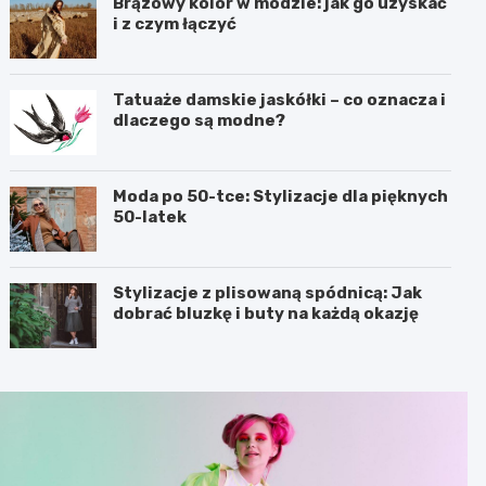
Brązowy kolor w modzie: jak go uzyskać
i z czym łączyć
Tatuaże damskie jaskółki – co oznacza i
dlaczego są modne?
Moda po 50-tce: Stylizacje dla pięknych
50-latek
Stylizacje z plisowaną spódnicą: Jak
dobrać bluzkę i buty na każdą okazję