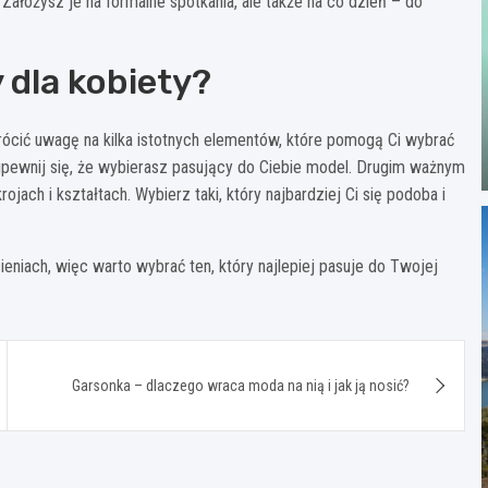
Założysz je na formalne spotkania, ale także na co dzień – do
 dla kobiety?
rócić uwagę na kilka istotnych elementów, które pomogą Ci wybrać
upewnij się, że wybierasz pasujący do Ciebie model. Drugim ważnym
ach i kształtach. Wybierz taki, który najbardziej Ci się podoba i
eniach, więc warto wybrać ten, który najlepiej pasuje do Twojej
Garsonka – dlaczego wraca moda na nią i jak ją nosić?