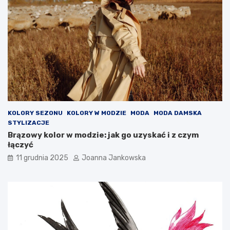
ć
KOLORY SEZONU
KOLORY W MODZIE
MODA
MODA DAMSKA
STYLIZACJE
Brązowy kolor w modzie: jak go uzyskać i z czym
łączyć
11 grudnia 2025
Joanna Jankowska