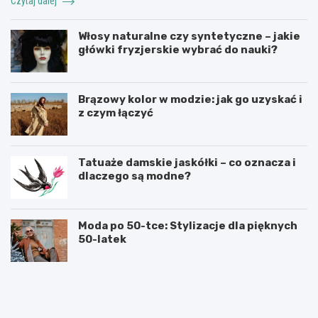
Czytaj dalej
Włosy naturalne czy syntetyczne – jakie
główki fryzjerskie wybrać do nauki?
Brązowy kolor w modzie: jak go uzyskać i
z czym łączyć
Tatuaże damskie jaskółki – co oznacza i
dlaczego są modne?
Moda po 50-tce: Stylizacje dla pięknych
50-latek
M
M
o
ę
d
s
a
k
m
i