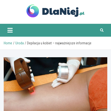
Skip
to
content
www.dlaniej.pl
Home
Uroda
Depilacja u kobiet – najważniejsze informacje