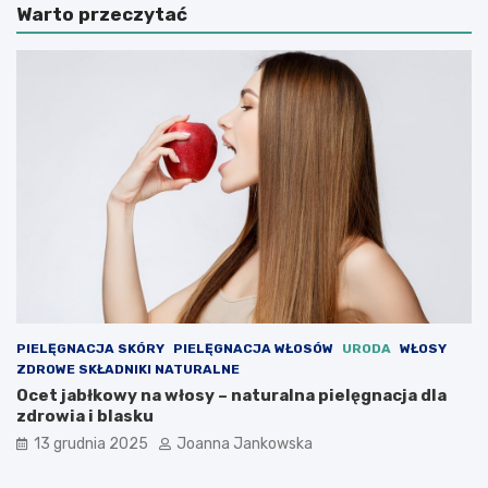
Warto przeczytać
ę
e
s
k
k
o
a
s
l
z
a
u
t
l
8
k
0
i
:
t
K
r
u
e
l
n
t
i
o
n
w
g
e
o
PIELĘGNACJA SKÓRY
PIELĘGNACJA WŁOSÓW
URODA
WŁOSY
s
w
ZDROWE SKŁADNIKI NATURALNE
t
e
Ocet jabłkowy na włosy – naturalna pielęgnacja dla
y
–
zdrowia i blasku
l
w
13 grudnia 2025
Joanna Jankowska
i
s
z
z