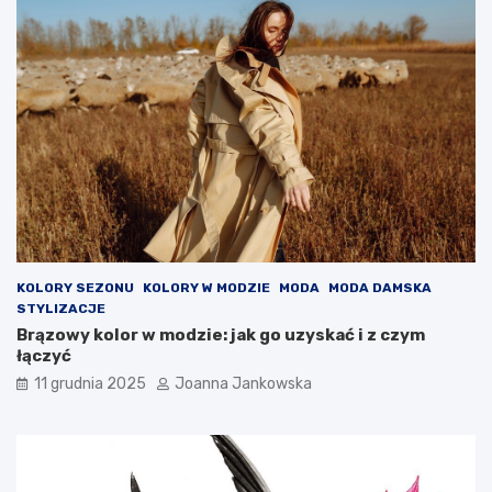
i
e
ć
KOLORY SEZONU
KOLORY W MODZIE
MODA
MODA DAMSKA
STYLIZACJE
Brązowy kolor w modzie: jak go uzyskać i z czym
łączyć
11 grudnia 2025
Joanna Jankowska