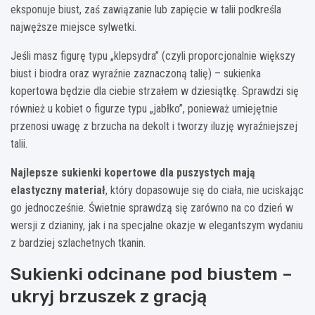
eksponuje biust, zaś zawiązanie lub zapięcie w talii podkreśla
najwęższe miejsce sylwetki.
Jeśli masz figurę typu „klepsydra” (czyli proporcjonalnie większy
biust i biodra oraz wyraźnie zaznaczoną talię) – sukienka
kopertowa będzie dla ciebie strzałem w dziesiątkę. Sprawdzi się
również u kobiet o figurze typu „jabłko”, ponieważ umiejętnie
przenosi uwagę z brzucha na dekolt i tworzy iluzję wyraźniejszej
talii.
Najlepsze sukienki kopertowe dla puszystych mają
elastyczny materiał
, który dopasowuje się do ciała, nie uciskając
go jednocześnie. Świetnie sprawdzą się zarówno na co dzień w
wersji z dzianiny, jak i na specjalne okazje w elegantszym wydaniu
z bardziej szlachetnych tkanin.
Sukienki odcinane pod biustem –
ukryj brzuszek z gracją