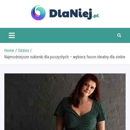
Skip
to
content
www.dlaniej.pl
Home
Odzież
Najmodniejsze sukienki dla puszystych – wybierz fason idealny dla siebie