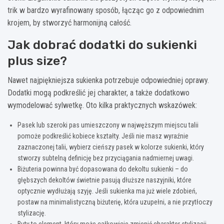
trik w bardzo wyrafinowany sposób, łącząc go z odpowiednim
krojem, by stworzyć harmonijną całość.
Jak dobrać dodatki do sukienki
plus size?
Nawet najpiękniejsza sukienka potrzebuje odpowiedniej oprawy.
Dodatki mogą podkreślić jej charakter, a także dodatkowo
wymodelować sylwetkę. Oto kilka praktycznych wskazówek:
Pasek lub szeroki pas umieszczony w najwęższym miejscu talii
pomoże podkreślić kobiece kształty. Jeśli nie masz wyraźnie
zaznaczonej talii, wybierz cieńszy pasek w kolorze sukienki, który
stworzy subtelną definicję bez przyciągania nadmiernej uwagi.
Biżuteria powinna być dopasowana do dekoltu sukienki – do
głębszych dekoltów świetnie pasują dłuższe naszyjniki, które
optycznie wydłużają szyję. Jeśli sukienka ma już wiele zdobień,
postaw na minimalistyczną biżuterię, która uzupełni, a nie przytłoczy
stylizację.
Buty to element, który może całkowicie zmienić charakter stylizacji.