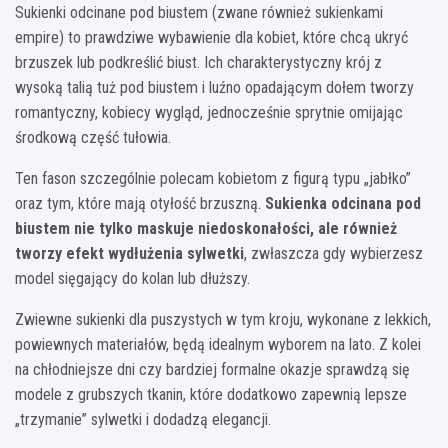
Sukienki odcinane pod biustem (zwane również sukienkami
empire) to prawdziwe wybawienie dla kobiet, które chcą ukryć
brzuszek lub podkreślić biust. Ich charakterystyczny krój z
wysoką talią tuż pod biustem i luźno opadającym dołem tworzy
romantyczny, kobiecy wygląd, jednocześnie sprytnie omijając
środkową część tułowia.
Ten fason szczególnie polecam kobietom z figurą typu „jabłko”
oraz tym, które mają otyłość brzuszną.
Sukienka odcinana pod
biustem nie tylko maskuje niedoskonałości, ale również
tworzy efekt wydłużenia sylwetki
, zwłaszcza gdy wybierzesz
model sięgający do kolan lub dłuższy.
Zwiewne sukienki dla puszystych w tym kroju, wykonane z lekkich,
powiewnych materiałów, będą idealnym wyborem na lato. Z kolei
na chłodniejsze dni czy bardziej formalne okazje sprawdzą się
modele z grubszych tkanin, które dodatkowo zapewnią lepsze
„trzymanie” sylwetki i dodadzą elegancji.