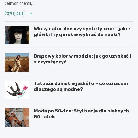
pełnych chemii,…
Czytaj dalej
Włosy naturalne czy syntetyczne – jakie
główki fryzjerskie wybrać do nauki?
Brązowy kolor w modzie: jak go uzyskać i
z czym łączyć
Tatuaże damskie jaskółki – co oznacza i
dlaczego są modne?
Moda po 50-tce: Stylizacje dla pięknych
50-latek
M
M
o
ę
d
s