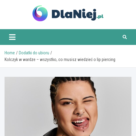
Skip
to
content
www.dlaniej.pl
Home
Dodatki do ubioru
Kolczyk w wardze – wszystko, co musisz wiedzieć o lip piercing