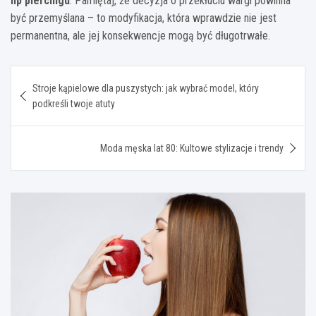
lip piercingu
. Pamiętaj, że decyzja o przekłuciu wargi powinna
być przemyślana – to modyfikacja, która wprawdzie nie jest
permanentna, ale jej konsekwencje mogą być długotrwałe.
Nawigacja
Stroje kąpielowe dla puszystych: jak wybrać model, który
wpisu
podkreśli twoje atuty
Moda męska lat 80: Kultowe stylizacje i trendy