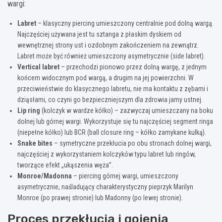
wargi:
Labret
– klasyczny piercing umieszczony centralnie pod dolną wargą.
Najczęściej używana jest tu sztanga z płaskim dyskiem od
wewnętrznej strony ust i ozdobnym zakończeniem na zewnątrz.
Labret może być również umieszczony asymetrycznie (side labret).
Vertical labret
– przechodzi pionowo przez dolną wargę, z jednym
końcem widocznym pod wargą, a drugim na jej powierzchni. W
przeciwieństwie do klasycznego labretu, nie ma kontaktu z zębami i
dziąsłami, co czyni go bezpieczniejszym dla zdrowia jamy ustnej.
Lip ring
(kolczyk w wardze kółko) – zazwyczaj umieszczany na boku
dolnej lub górnej wargi. Wykorzystuje się tu najczęściej segment ringa
(niepełne kółko) lub BCR (ball closure ring – kółko zamykane kulką).
Snake bites
– symetryczne przekłucia po obu stronach dolnej wargi,
najczęściej z wykorzystaniem kolczyków typu labret lub ringów,
tworzące efekt „ukąszenia węża”.
Monroe/Madonna
– piercing górnej wargi, umieszczony
asymetrycznie, naśladujący charakterystyczny pieprzyk Marilyn
Monroe (po prawej stronie) lub Madonny (po lewej stronie).
Proces przekłucia i gojenia