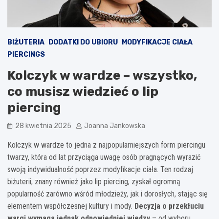
BIŻUTERIA
DODATKI DO UBIORU
MODYFIKACJE CIAŁA
PIERCINGS
Kolczyk w wardze – wszystko,
co musisz wiedzieć o lip
piercing
28 kwietnia 2025
Joanna Jankowska
Kolczyk w wardze to jedna z najpopularniejszych form piercingu
twarzy, która od lat przyciąga uwagę osób pragnących wyrazić
swoją indywidualność poprzez modyfikacje ciała. Ten rodzaj
biżuterii, znany również jako lip piercing, zyskał ogromną
popularność zarówno wśród młodzieży, jak i dorosłych, stając się
elementem współczesnej kultury i mody.
Decyzja o przekłuciu
wargi wymaga jednak odpowiedniej wiedzy
– od wyboru