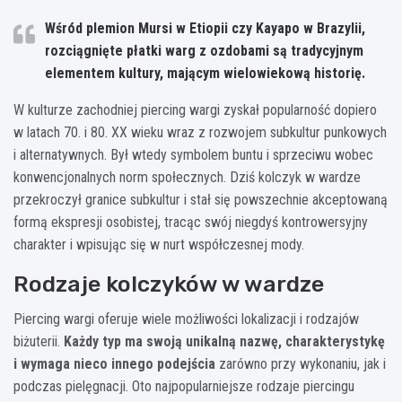
Wśród plemion Mursi w Etiopii czy Kayapo w Brazylii,
rozciągnięte płatki warg z ozdobami są tradycyjnym
elementem kultury, mającym wielowiekową historię.
W kulturze zachodniej piercing wargi zyskał popularność dopiero
w latach 70. i 80. XX wieku wraz z rozwojem subkultur punkowych
i alternatywnych. Był wtedy symbolem buntu i sprzeciwu wobec
konwencjonalnych norm społecznych. Dziś kolczyk w wardze
przekroczył granice subkultur i stał się powszechnie akceptowaną
formą ekspresji osobistej, tracąc swój niegdyś kontrowersyjny
charakter i wpisując się w nurt współczesnej mody.
Rodzaje kolczyków w wardze
Piercing wargi oferuje wiele możliwości lokalizacji i rodzajów
biżuterii.
Każdy typ ma swoją unikalną nazwę, charakterystykę
i wymaga nieco innego podejścia
zarówno przy wykonaniu, jak i
podczas pielęgnacji. Oto najpopularniejsze rodzaje piercingu