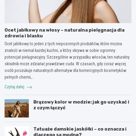
Ocet jabłkowy na włosy – naturalna pielęgnacja dla
zdrowia i blasku
Ocet jabłkowy to jeden z tych niepozornych produktów, które można
znaleźć w niemal każdej kuchni, a który skrywa w sobie ogromny
potencjał pielęgnacyjny. Szczególnie w przypadku włosów, ten naturalny
składnik może zdziałać prawdziwe cuda. W czasach, gdy coraz więcej
osób poszukuje naturalnych alternatyw dla komercyjnych kosmetyków
pełnych chemii,…
Czytaj dalej
Brązowy kolor w modzie: jak go uzyskać i
z czym łączyć
Tatuaże damskie jaskółki – co oznacza i
dlaczego są modne?