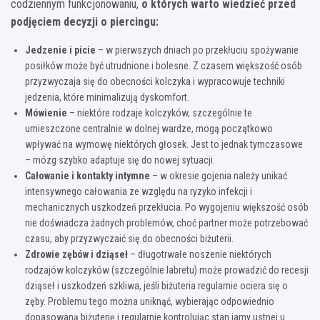
codziennym funkcjonowaniu,
o których warto wiedzieć przed
podjęciem decyzji o piercingu:
Jedzenie i picie
– w pierwszych dniach po przekłuciu spożywanie
posiłków może być utrudnione i bolesne. Z czasem większość osób
przyzwyczaja się do obecności kolczyka i wypracowuje techniki
jedzenia, które minimalizują dyskomfort.
Mówienie
– niektóre rodzaje kolczyków, szczególnie te
umieszczone centralnie w dolnej wardze, mogą początkowo
wpływać na wymowę niektórych głosek. Jest to jednak tymczasowe
– mózg szybko adaptuje się do nowej sytuacji.
Całowanie i kontakty intymne
– w okresie gojenia należy unikać
intensywnego całowania ze względu na ryzyko infekcji i
mechanicznych uszkodzeń przekłucia. Po wygojeniu większość osób
nie doświadcza żadnych problemów, choć partner może potrzebować
czasu, aby przyzwyczaić się do obecności biżuterii.
Zdrowie zębów i dziąseł
– długotrwałe noszenie niektórych
rodzajów kolczyków (szczególnie labretu) może prowadzić do recesji
dziąseł i uszkodzeń szkliwa, jeśli biżuteria regularnie ociera się o
zęby. Problemu tego można uniknąć, wybierając odpowiednio
dopasowaną biżuterię i regularnie kontrolując stan jamy ustnej u