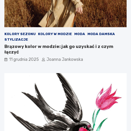
d
r
y
t
o
o
n
i
KOLORY SEZONU
KOLORY W MODZIE
MODA
MODA DAMSKA
c
STYLIZACJE
h
Brązowy kolor w modzie: jak go uzyskać i z czym
w
łączyć
i
e
11 grudnia 2025
Joanna Jankowska
d
z
i
e
ć