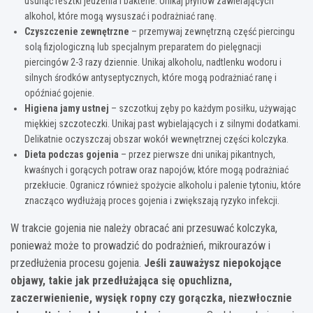
usunąć resztki jedzenia i bakterie. Unikaj płynów zawierających
alkohol, które mogą wysuszać i podrażniać ranę.
Czyszczenie zewnętrzne
– przemywaj zewnętrzną część piercingu
solą fizjologiczną lub specjalnym preparatem do pielęgnacji
piercingów 2-3 razy dziennie. Unikaj alkoholu, nadtlenku wodoru i
silnych środków antyseptycznych, które mogą podrażniać ranę i
opóźniać gojenie.
Higiena jamy ustnej
– szczotkuj zęby po każdym posiłku, używając
miękkiej szczoteczki. Unikaj past wybielających i z silnymi dodatkami.
Delikatnie oczyszczaj obszar wokół wewnętrznej części kolczyka.
Dieta podczas gojenia
– przez pierwsze dni unikaj pikantnych,
kwaśnych i gorących potraw oraz napojów, które mogą podrażniać
przekłucie. Ogranicz również spożycie alkoholu i palenie tytoniu, które
znacząco wydłużają proces gojenia i zwiększają ryzyko infekcji.
W trakcie gojenia nie należy obracać ani przesuwać kolczyka,
ponieważ może to prowadzić do podrażnień, mikrourazów i
przedłużenia procesu gojenia.
Jeśli zauważysz niepokojące
objawy, takie jak przedłużająca się opuchlizna,
zaczerwienienie, wysięk ropny czy gorączka, niezwłocznie