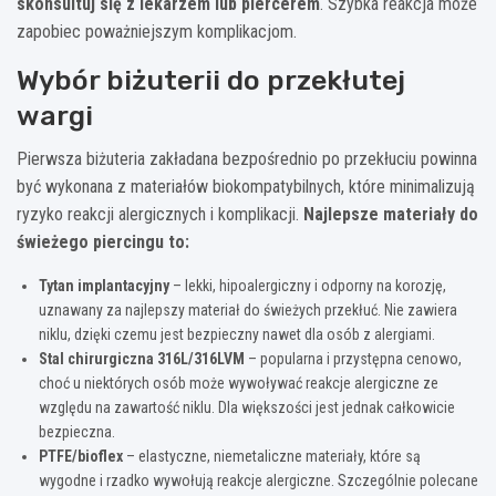
skonsultuj się z lekarzem lub piercerem
. Szybka reakcja może
zapobiec poważniejszym komplikacjom.
Wybór biżuterii do przekłutej
wargi
Pierwsza biżuteria zakładana bezpośrednio po przekłuciu powinna
być wykonana z materiałów biokompatybilnych, które minimalizują
ryzyko reakcji alergicznych i komplikacji.
Najlepsze materiały do
świeżego piercingu to:
Tytan implantacyjny
– lekki, hipoalergiczny i odporny na korozję,
uznawany za najlepszy materiał do świeżych przekłuć. Nie zawiera
niklu, dzięki czemu jest bezpieczny nawet dla osób z alergiami.
Stal chirurgiczna 316L/316LVM
– popularna i przystępna cenowo,
choć u niektórych osób może wywoływać reakcje alergiczne ze
względu na zawartość niklu. Dla większości jest jednak całkowicie
bezpieczna.
PTFE/bioflex
– elastyczne, niemetaliczne materiały, które są
wygodne i rzadko wywołują reakcje alergiczne. Szczególnie polecane