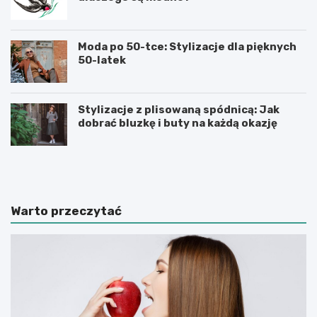
Moda po 50-tce: Stylizacje dla pięknych
50-latek
Stylizacje z plisowaną spódnicą: Jak
dobrać bluzkę i buty na każdą okazję
M
M
o
ę
d
s
a
k
m
i
Warto przeczytać
ę
e
s
k
k
o
a
s
l
z
a
u
t
l
8
k