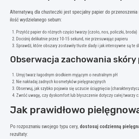
Alternatywą dla chusteczki jest specjalny papier do przenoszenia
ilość wydzielanego sebum:
Przyłóż papier do różnych części twarzy (czoło, nos, policzki, broda)
Dociśnij delikatnie przez 10-15 sekund, nie przesuwając papieru
Sprawdź, które obszary zostawiły tłuste ślady i jak intensywne są te ś
Obserwacja zachowania skóry 
Umyj twarz łagodnym środkiem myjącym o neutralnym pH
Nie nakładaj żadnych kosmetyków pielęgnacyjnych
Obserwuj, jak szybko pojawia się uczucie ściągnięcia (charakterystycz
Zwróć uwagę, czy dyskomfort lub błyszczenie dotyczy całej twarzy 
Jak prawidłowo pielęgnowa
Po rozpoznaniu swojego typu cery,
dostosuj codzienną pielęg
rezultaty: