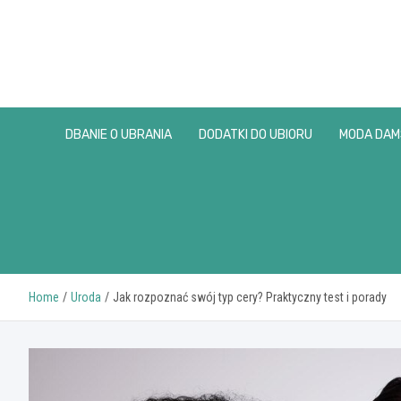
Skip
to
content
DBANIE O UBRANIA
DODATKI DO UBIORU
MODA DAM
Home
Uroda
Jak rozpoznać swój typ cery? Praktyczny test i porady