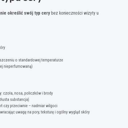
ie określić swój typ cery
bez konieczności wizyty u
óry
szczeniu o standardowej temperaturze
piej nieperfumowaną)
: czoła, nosa, policzków i brody
tłusta substancja)
t czy przeciwnie – nadmiar wilgoci
zwracając uwagę na pory, teksturę i ogólny wygląd skóry