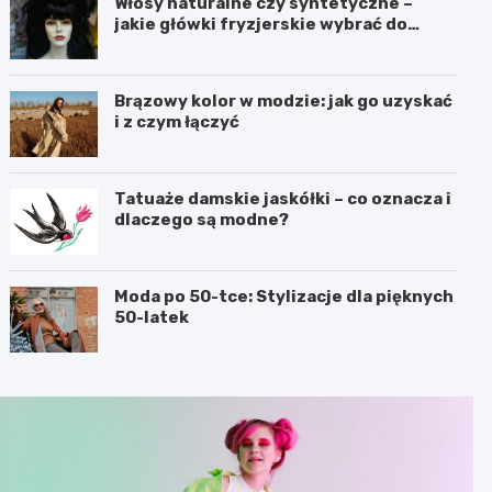
Włosy naturalne czy syntetyczne –
jakie główki fryzjerskie wybrać do
nauki?
Brązowy kolor w modzie: jak go uzyskać
i z czym łączyć
Tatuaże damskie jaskółki – co oznacza i
dlaczego są modne?
Moda po 50-tce: Stylizacje dla pięknych
50-latek