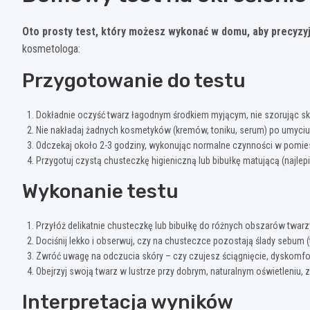
Oto prosty test, który możesz wykonać w domu, aby precyzyjn
kosmetologa:
Przygotowanie do testu
Dokładnie oczyść twarz łagodnym środkiem myjącym, nie szorując sk
Nie nakładaj żadnych kosmetyków (kremów, toniku, serum) po umyciu
Odczekaj około 2-3 godziny, wykonując normalne czynności w pomie
Przygotuj czystą chusteczkę higieniczną lub bibułkę matującą (najle
Wykonanie testu
Przyłóż delikatnie chusteczkę lub bibułkę do różnych obszarów twarzy
Dociśnij lekko i obserwuj, czy na chusteczce pozostają ślady sebum (
Zwróć uwagę na odczucia skóry – czy czujesz ściągnięcie, dyskomfor
Obejrzyj swoją twarz w lustrze przy dobrym, naturalnym oświetleniu, 
Interpretacja wyników