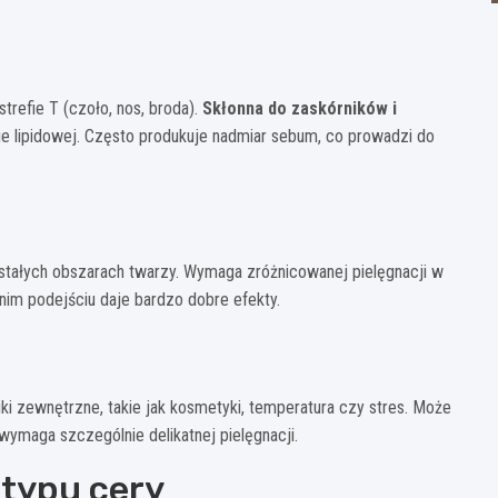
refie T (czoło, nos, broda).
Skłonna do zaskórników i
ronie lipidowej. Często produkuje nadmiar sebum, co prowadzi do
zostałych obszarach twarzy. Wymaga zróżnicowanej pielęgnacji w
nim podejściu daje bardzo dobre efekty.
i zewnętrzne, takie jak kosmetyki, temperatura czy stres. Może
maga szczególnie delikatnej pielęgnacji.
 typu cery