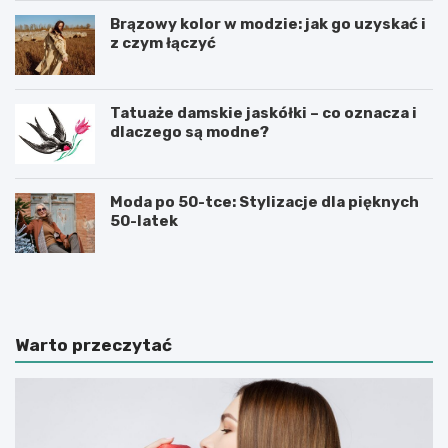
Brązowy kolor w modzie: jak go uzyskać i
z czym łączyć
Tatuaże damskie jaskółki – co oznacza i
dlaczego są modne?
Moda po 50-tce: Stylizacje dla pięknych
50-latek
M
M
o
ę
d
s
a
k
m
i
Warto przeczytać
ę
e
s
k
k
o
a
s
l
z
a
u