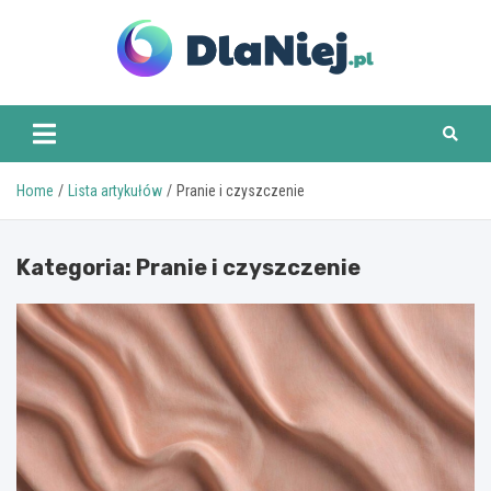
Skip
to
content
www.dlaniej.pl
Home
Lista artykułów
Pranie i czyszczenie
Kategoria:
Pranie i czyszczenie