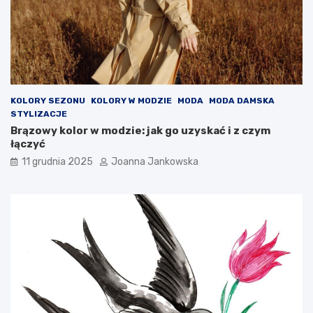
n
a
d
r
y
t
o
o
n
i
KOLORY SEZONU
KOLORY W MODZIE
MODA
MODA DAMSKA
c
STYLIZACJE
h
Brązowy kolor w modzie: jak go uzyskać i z czym
w
łączyć
i
e
11 grudnia 2025
Joanna Jankowska
d
z
i
e
ć