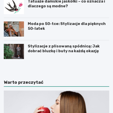
Tatuaże damskie jaskółki – co oznacza i
dlaczego są modne?
Moda po 50-tce: Stylizacje dla pięknych
50-latek
Stylizacje z plisowaną spódnicą: Jak
dobrać bluzkę i buty na każdą okazję
M
M
o
ę
d
s
a
k
m
i
Warto przeczytać
ę
e
s
k
k
o
a
s
l
z
a
u
t
l