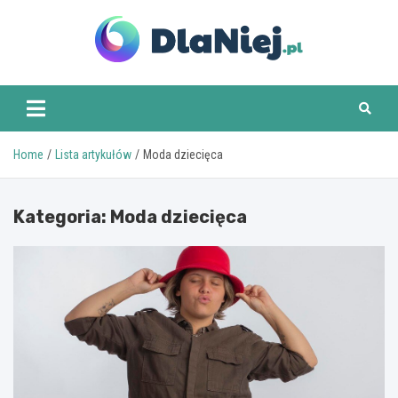
Skip
to
content
www.dlaniej.pl
Home
Lista artykułów
Moda dziecięca
Kategoria:
Moda dziecięca